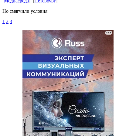
[
Медиасреда
], [
Петербург
]
Но смягчили условия.
1
2
3