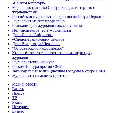
«Санкт-Петербург»
Медиапространство Северо-Запада: интервью с
журналистами
Российская журналистика до и после Петра Первого
Журналист меняет профессию
Релокация для журналистов: как уехать?
Нет иноагентов, есть журналисты
Дело Ивана Сафронова
«Спецоперационная» цензура
Дело Владимира Шевченко
"От советского информбюро"
Кто несёт ответственность за сломанную руку
журналиста
Журналистский конкурс
РоскомЦензура против СМИ
Законодательные инициативы Госдумы в сфере СМИ
Журналисты на акциях протеста
Медиановости
Власть
Пресса
ТВ
Радио
Интернет
Бизнес