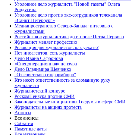
Уголовное дело журналиста "Новой газеты" Олега
Ролдугина
Уголовное дело против экс-сотрудников телеканала
«Санкт-Петербург»
Медиапространство Северо-Запада: интервью с
журналистами
Российская журналистика до и после Петра Первого
Журналист меняет профессию
Релокация для журналистов: как уехать?
Нет иноагентов, есть журналисты
Дело Ивана Сафронова
«Спецоперационная» цензура
Дело Владимира Шевченко
"От советского информбюро"
Кто несёт ответственность за сломанную руку
журналиста
Журналистский конкурс
РоскомЦензура против СМИ
Законодательные инициативы Госдумы в сфере СМИ
Журналисты на акциях протеста
Анонсы
Все анонсы
События
Памятные даты
Все материалы