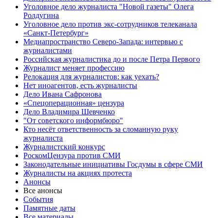
Уголовное дело журналиста "Новой газеты" Олега
Ролдугина
Уголовное дело против экс-сотрудников телеканала
«Санкт-Петербург»
Медиапространство Северо-Запада: интервью с
журналистами
Российская журналистика до и после Петра Первого
Журналист меняет профессию
Релокация для журналистов: как уехать?
Нет иноагентов, есть журналисты
Дело Ивана Сафронова
«Спецоперационная» цензура
Дело Владимира Шевченко
"От советского информбюро"
Кто несёт ответственность за сломанную руку
журналиста
Журналистский конкурс
РоскомЦензура против СМИ
Законодательные инициативы Госдумы в сфере СМИ
Журналисты на акциях протеста
Анонсы
Все анонсы
События
Памятные даты
Все материалы