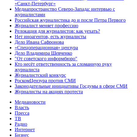
«Санкт-Петербург»
Медиапространство Северо-Запада: интервью с
журналистами
Российская журналистика до и после Петра Первого
Журналист меняет профессию
Релокация для журналистов: как уехать?
Нет иноагентов, есть журналисты
Дело Ивана Сафронова
«Спецоперационная» цензура
Дело Владимира Шевченко
"От советского информбюро"
Кто несёт ответственность за сломанную руку
журналиста
Журналистский конкурс
РоскомЦензура против СМИ
Законодательные инициативы Госдумы в сфере СМИ
Журналисты на акциях протеста
Медиановости
Власть
Пресса
ТВ
Радио
Интернет
Бизнес