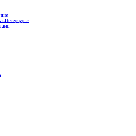
гина
кт-Петербург»
стами
а