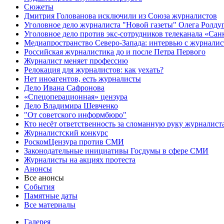
Сюжеты
Дмитрия Голованова исключили из Союза журналистов
Уголовное дело журналиста "Новой газеты" Олега Ролду
Уголовное дело против экс-сотрудников телеканала «Сан
Медиапространство Северо-Запада: интервью с журнали
Российская журналистика до и после Петра Первого
Журналист меняет профессию
Релокация для журналистов: как уехать?
Нет иноагентов, есть журналисты
Дело Ивана Сафронова
«Спецоперационная» цензура
Дело Владимира Шевченко
"От советского информбюро"
Кто несёт ответственность за сломанную руку журналист
Журналистский конкурс
РоскомЦензура против СМИ
Законодательные инициативы Госдумы в сфере СМИ
Журналисты на акциях протеста
Анонсы
Все анонсы
События
Памятные даты
Все материалы
Галерея