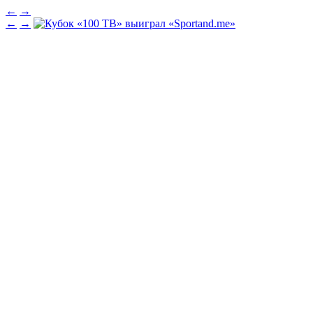
←
→
←
→