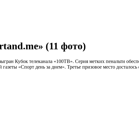
ortand.me»
(11 фото)
азыгран Кубок телеканала «100ТВ». Серия метких пенальти обесп
 газеты «Спорт день за днем». Третье призовое место досталось